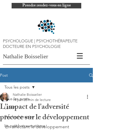
Prendre rendez-vous en ligne
PSYCHOLOGUE | PSYCHOTHÉRAPEUTE
DOCTEURE EN PSYCHOLOGIE
Nathalie Boisselier
Post
Tous les posts
Nathalie Boisselier
Tous les posts
14 juin
28 min de lecture
L'impact de l'adversité
Le HPI
précoce sur le développement
Psychothérapies
Le psychotraumatisme
En affectant le développement 