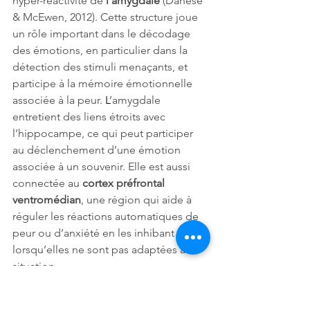
hyper-réactivité de 
l’amygdale 
(Danese 
& McEwen, 2012). Cette structure joue 
un rôle important dans le décodage 
des émotions, en particulier dans la 
détection des stimuli menaçants, et 
participe à la mémoire émotionnelle 
associée à la peur. 
L
’amygdale 
entretient des liens étroits avec 
l’hippocampe, ce qui peut participer 
au déclenchement d’une émotion 
associée à un souvenir. Elle est aussi 
connectée au 
cortex préfrontal 
ventromédian
, une région qui aide à 
réguler les réactions automatiques de 
peur ou d’anxiété en les inhibant 
lorsqu’elles ne sont pas adaptées à la 
situation.
De manière complémentaire, la revue 