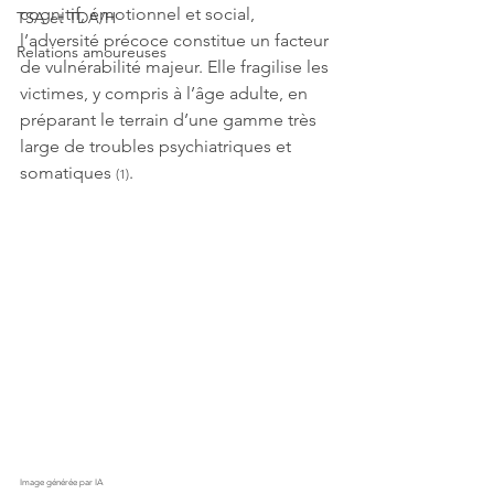
cognitif, émotionnel et social, 
TSA et TDA/H
l’adversité précoce constitue un facteur 
Relations amoureuses
de vulnérabilité majeur. Elle fragilise les 
victimes, y compris à l’âge adulte, en 
préparant le terrain d’une gamme très 
large de troubles psychiatriques et 
somatiques 
.
(1)
Image générée par IA