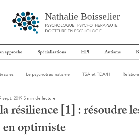
Nathalie Boisselier
PSYCHOLOGUE | PSYCHOTHÉRAPEUTE
DOCTEURE EN PSYCHOLOGIE
n approche
Spécialisations
HPI
Autisme
B
érapies
Le psychotraumatisme
TSA et TDA/H
Relatio
9 sept. 2019
5 min de lecture
a résilience [1] : résoudre le
 en optimiste