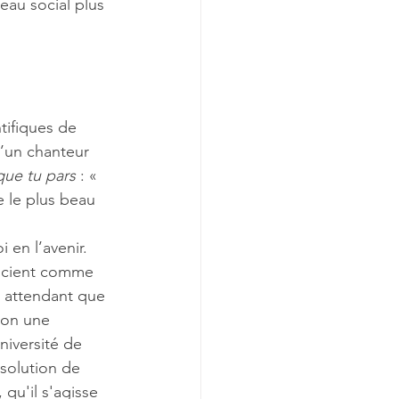
eau social plus 
ifiques de 
d’un chanteur 
que tu pars
 : « 
 le plus beau 
 en l’avenir. 
onscient comme 
n attendant que 
lon une 
iversité de 
solution de 
qu'il s'agisse 