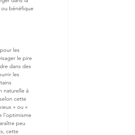
ger dans la 
e ou bénéfique 
pour les 
sager le pire 
erdre dans des 
rrir les 
tains 
 naturelle à 
selon cette 
ieux » ou « 
e l’optimisme 
raître peu 
s, cette 