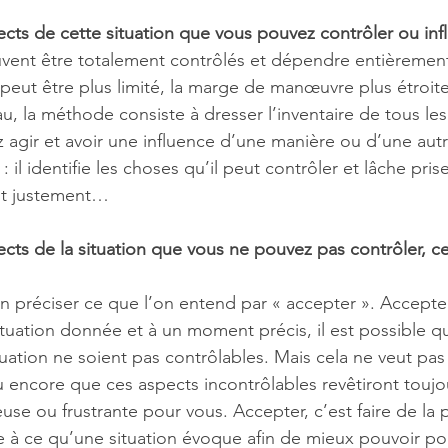
pects de cette situation que vous pouvez contrôler ou inf
vent être totalement contrôlés et dépendre entièrement
 peut être plus limité, la marge de manœuvre plus étroite
u, la méthode consiste à dresser l’inventaire de tous les 
 agir et avoir une influence d’une manière ou d’une autr
: il identifie les choses qu’il peut contrôler et lâche prise
 Et justement…
pects de la situation que vous ne pouvez pas contrôler, ce
ien préciser ce que l’on entend par « accepter ». Accepte
ituation donnée et à un moment précis, il est possible q
ation ne soient pas contrôlables. Mais cela ne veut pas d
u encore que ces aspects incontrôlables revêtiront touj
se ou frustrante pour vous. Accepter, c’est faire de la 
à ce qu’une situation évoque afin de mieux pouvoir por