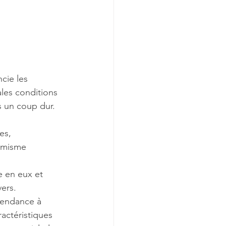
cie les 
les conditions 
s un coup dur. 
es,
imisme 
e en eux et 
vers.
 tendance à 
actéristiques 