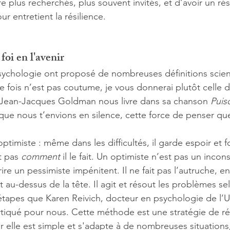
e plus recherchés, plus souvent invités, et d’avoir un rés
ur entretient la résilience. 
foi en l'avenir
ychologie ont proposé de nombreuses définitions scient
e fois n’est pas coutume, je vous donnerai plutôt celle 
e Jean-Jacques Goldman nous livre dans sa chanson 
Puis
ue nous t’envions en silence, cette force de penser que
ptimiste : même dans les difficultés, il garde espoir et foi
t pas 
comment
 il le fait. Un optimiste n’est pas un inc
ire un pessimiste impénitent. Il ne fait pas l’autruche, e
t au-dessus de la tête. Il agit et résout les problèmes se
apes que Karen Reivich, docteur en psychologie de l’Un
tiqué pour nous. Cette méthode est une stratégie de ré
 elle est simple et s'adapte à de nombreuses situations, 