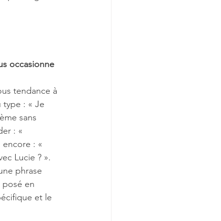
us occasionne 
ous tendance à 
type : « Je 
lème sans 
er : « 
encore : « 
c Lucie ? ». 
 une phrase 
t posé en 
cifique et le 