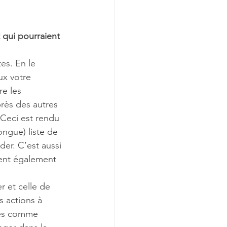
 qui pourraient 
es. En le 
ux votre 
e les 
rès des autres 
. Ceci est rendu 
ngue) liste de 
er. C’est aussi 
ttent également 
r et celle de 
s actions à 
iés comme 