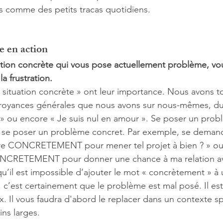
és comme des petits tracas quotidiens.  
e en action
ation concrète qui vous pose actuellement problème, vo
la frustration. 
« situation concrète » ont leur importance. Nous avons t
croyances générales que nous avons sur nous-mêmes, du 
en » ou encore « Je suis nul en amour ». Se poser un prob
est se poser un problème concret. Par exemple, se demand
re CONCRETEMENT pour mener tel projet à bien ? » ou 
ONCRETEMENT pour donner une chance à ma relation ave
 qu’il est impossible d’ajouter le mot « concrètement » à
c’est certainement que le problème est mal posé. Il es
. Il vous faudra d'abord le replacer dans un contexte spé
ins larges.