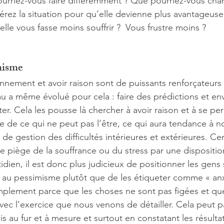
urriez-vous faire différemment ? Que pourriez-vous chan
rez la situation pour qu’elle devienne plus avantageus
lle vous fasse moins souffrir ?  Vous frustre moins ?
misme
nnement et avoir raison sont de puissants renforçateurs 
u a même évolué pour cela : faire des prédictions et envi
iter. Cela les pousse là chercher à avoir raison et à se p
e de ce qui ne peut pas l’être, ce qui aura tendance à nou
s de gestion des difficultés intérieures et extérieures. Cer
le piège de la souffrance ou du stress par une disposition
dien, il est donc plus judicieux de positionner les gens 
 au pessimisme plutôt que de les étiqueter comme « anx
implement parce que les choses ne sont pas figées et qu
c l’exercice que nous venons de détailler. Cela peut pa
s au fur et à mesure et surtout en constatant les résultat