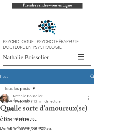
Prendre rendez-vous en ligne
PSYCHOLOGUE | PSYCHOTHÉRAPEUTE
DOCTEURE EN PSYCHOLOGIE
Nathalie Boisselier
Post
Tous les posts
Nathalie Boisselier
Tous les posts
15 août 2019
13 min de lecture
Quelle sorte d’amoureux(se)
Le HPI
êtes-vous…
Psychothérapies
Le psychotraumatisme
Dernière mise à jour :
20 avr.