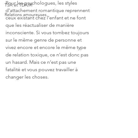
Pour les psychologues, les styles 
TSA et TDA/H
d’attachement romantique reprennent 
Relations amoureuses
ceux existant chez l’enfant et ne font 
que les réactualiser de manière 
inconsciente. Si vous tombez toujours 
sur le même genre de personne et 
vivez encore et encore le même type 
de relation toxique, ce n’est donc pas 
un hasard. Mais ce n’est pas une 
fatalité et vous pouvez travailler à 
changer les choses.